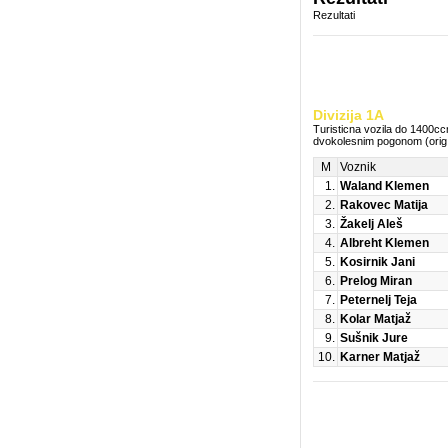
Rezultati
Divizija 1A
Turisticna vozila do 1400c
dvokolesnim pogonom (orig
M
Voznik
1.
Waland Klemen
2.
Rakovec Matija
3.
Žakelj Aleš
4.
Albreht Klemen
5.
Kosirnik Jani
6.
Prelog Miran
7.
Peternelj Teja
8.
Kolar Matjaž
9.
Sušnik Jure
10.
Karner Matjaž