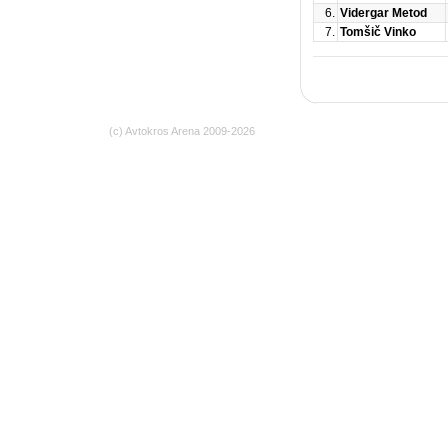
6.
Vidergar Metod
7.
Tomšič Vinko
(c)
Avtokros Arena
2009-2026