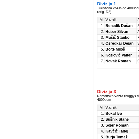
Divizija 1
Turisticna vozila do 4000c
(orig. D2)
M
Voznik
1.
Benedik Dušan
2.
Huber Silvan
3.
Mušič Stanko
4.
Osredkar Dejan
5.
Bolte Miloš
6.
Kozlovič Valter
7.
Novak Roman
Divizija 3
Namenska vozila (buggy) d
4000ccm
M
Voznik
1.
Bokal Ivo
2.
Sušnik Stane
3.
Sojer Roman
4.
Kavčič Tadej
5.
Burja Tomaž