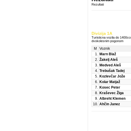
Rezultati
Divizija 1A
Turisticna vozila do 1400c
dvokolesnim pogonom
M
Voznik
1.
Marn Blaž
2.
Žakelj Aleš
3.
Medved Aleš
4.
Trebušak Tadej
5.
Kozlevčar Jože
6.
Kolar Matjaž
7.
Kosec Peter
8.
Kraševec Žiga
9.
Albreht Klemen
10.
Ahčin Janez