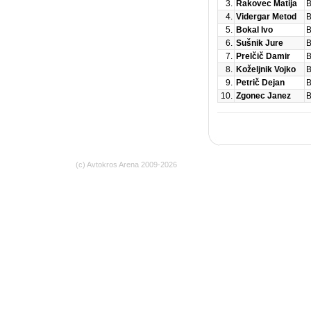
3.
Rakovec Matija
B
4.
Vidergar Metod
B
5.
Bokal Ivo
B
6.
Sušnik Jure
B
7.
Prelčič Damir
B
8.
Koželjnik Vojko
B
9.
Petrič Dejan
B
10.
Zgonec Janez
B
(c)
Avtokros Arena
2009-2026