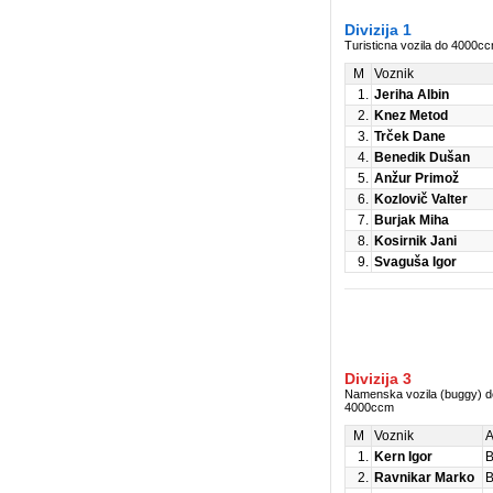
Divizija 1
Turisticna vozila do 4000c
M
Voznik
1.
Jeriha Albin
2.
Knez Metod
3.
Trček Dane
4.
Benedik Dušan
5.
Anžur Primož
6.
Kozlovič Valter
7.
Burjak Miha
8.
Kosirnik Jani
9.
Svaguša Igor
Divizija 3
Namenska vozila (buggy) d
4000ccm
M
Voznik
A
1.
Kern Igor
B
2.
Ravnikar Marko
B